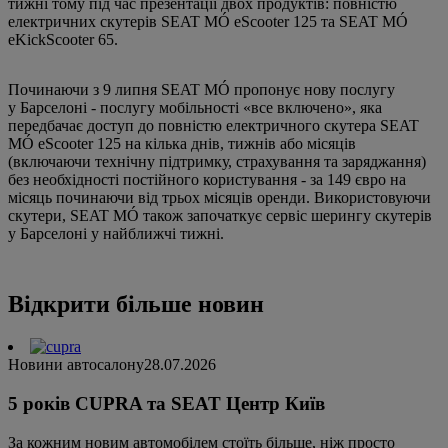
тижні тому під час презентації двох продуктів: повністю
електричних скутерів SEAT MÓ eScooter 125 та SEAT MÓ
eKickScooter 65.
Починаючи з 9 липня SEAT MÓ пропонує нову послугу
у Барселоні - послугу мобільності «все включено», яка
передбачає доступ до повністю електричного скутера SEAT
MÓ eScooter 125 на кілька днів, тижнів або місяців
(включаючи технічну підтримку, страхування та заряджання)
без необхідності постійного користування - за 149 євро на
місяць починаючи від трьох місяців оренди. Використовуючи
скутери, SEAT MÓ також започаткує сервіс шерингу скутерів
у Барселоні у найближчі тижні.
Відкрити більше новин
Новини автосалону
28.07.2026
5 років CUPRA та SEAT Центр Київ
За кожним новим автомобілем стоїть більше, ніж просто