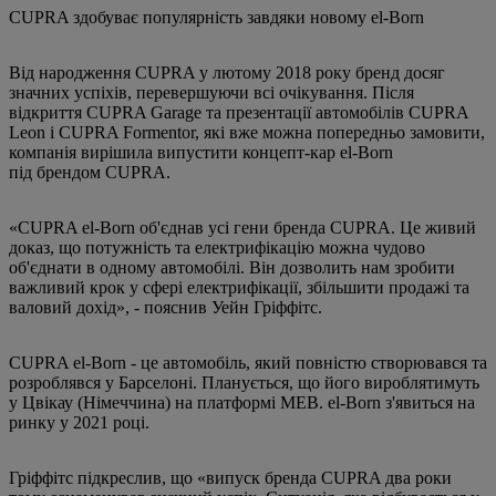
CUPRA здобуває популярність завдяки новому el-Born
Від народження CUPRA у лютому 2018 року бренд досяг
значних успіхів, перевершуючи всі очікування. Після
відкриття CUPRA Garage та презентації автомобілів CUPRA
Leon і CUPRA Formentor, які вже можна попередньо замовити,
компанія вирішила випустити концепт-кар el-Born
під брендом CUPRA.
«CUPRA el-Born об'єднав усі гени бренда CUPRA. Це живий
доказ, що потужність та електрифікацію можна чудово
об'єднати в одному автомобілі. Він дозволить нам зробити
важливий крок у сфері електрифікації, збільшити продажі та
валовий дохід», - пояснив Уейн Гріффітс.
CUPRA el-Born - це автомобіль, який повністю створювався та
розроблявся у Барселоні. Планується, що його вироблятимуть
у Цвікау (Німеччина) на платформі MEB. el-Born з'явиться на
ринку у 2021 році.
Гріффітс підкреслив, що «випуск бренда CUPRA два роки