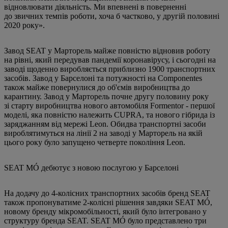
відновлювати діяльність. Ми впевнені в поверненні
до звичних темпів роботи, хоча б частково, у другій половині
2020 року».
Завод SEAT у Марторель майже повністю відновив роботу
на рівні, який передував пандемії коронавірусу, і сьогодні на
заводі щоденно виробляється приблизно 1900 транспортних
засобів. Завод у Барселоні та потужності на Componentes
також майже повернулися до об'ємів виробництва до
карантину. Завод у Марторель почне другу половину року
зі старту виробництва нового автомобіля Formentor - першої
моделі, яка повністю належить CUPRA, та нового гібрида із
заряджанням від мережі Leon. Обидва транспортні засоби
вироблятимуться на лінії 2 на заводі у Марторель на якій
цього року було запущено четверте покоління Leon.
SEAT MÓ дебютує з новою послугою у Барселоні
На додачу до 4-колісних транспортних засобів бренд SEAT
також пропонуватиме 2-колісні рішення завдяки SEAT MÓ,
новому бренду мікромобільності, який було інтегровано у
структуру бренда SEAT. SEAT MÓ було представлено три