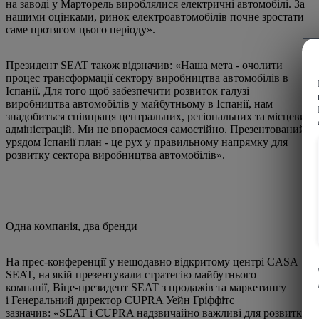
на заводі у Марторель вироблялися електричні автомобілі. За
нашими оцінками, ринок електроавтомобілів почне зростати
саме протягом цього періоду».
Президент SEAT також відзначив: «Наша мета - очолити
процес трансформації сектору виробництва автомобілів в
Іспанії. Для того щоб забезпечити розвиток галузі
виробництва автомобілів у майбутньому в Іспанії, нам
знадобиться співпраця центральних, регіональних та місцевих
адміністрацій. Ми не впораємося самостійно. Презентований
урядом Іспанії план - це рух у правильному напрямку для
розвитку сектора виробництва автомобілів».
Одна компанія, два бренди
На прес-конференції у нещодавно відкритому центрі CASA
SEAT, на якій презентували стратегію майбутнього
компанії, Віце-президент SEAT з продажів та маркетингу
і Генеральний директор CUPRA Уейн Гріффітс
зазначив: «SEAT і CUPRA надзвичайно важливі для розвитку