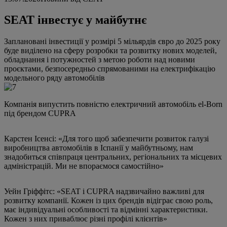
SEAT інвестує у майбутнє
Заплановані інвестиції у розмірі 5 мільярдів євро до 2025 року
буде виділено на сферу розробки та розвитку нових моделей,
обладнання і потужностей з метою роботи над новими
проєктами, безпосередньо спрямованими на електрифікацію
модельного ряду автомобілів
Компанія випустить повністю електричний автомобіль el-Born
під брендом CUPRA
Карстен Ісенсі: «Для того щоб забезпечити розвиток галузі
виробництва автомобілів в Іспанії у майбутньому, нам
знадобиться співпраця центральних, регіональних та місцевих
адміністрацій. Ми не впораємося самостійно»
Уейн Гріффітс: «SEAT і CUPRA надзвичайно важливі для
розвитку компанії. Кожен із цих брендів відіграє свою роль,
має індивідуальні особливості та відмінні характеристики.
Кожен з них приваблює різні профілі клієнтів»