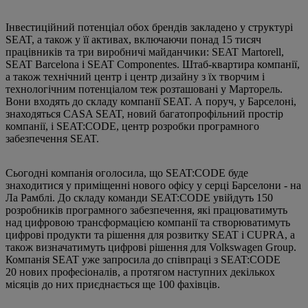
Інвестиційний потенціал обох брендів закладено у структурі
SEAT, а також у її активах, включаючи понад 15 тисяч
працівників та три виробничі майданчики: SEAT Martorell,
SEAT Barcelona і SEAT Componentes. Штаб‑квартира компанії,
а також технічний центр і центр дизайну з їх творчим і
технологічним потенціалом теж розташовані у Марторель.
Вони входять до складу компанії SEAT. А поруч, у Барселоні,
знаходяться CASA SEAT, новий багатопрофільний простір
компанії, і SEAT:CODE, центр розробки програмного
забезпечення SEAT.
Сьогодні компанія оголосила, що SEAT:CODE буде
знаходитися у приміщенні нового офісу у серці Барселони - на
Ла Рамблі. До складу команди SEAT:CODE увійдуть 150
розробників програмного забезпечення, які працюватимуть
над цифровою трансформацією компанії та створюватимуть
цифрові продукти та рішення для розвитку SEAT і CUPRA, а
також визначатимуть цифрові рішення для Volkswagen Group.
Компанія SEAT уже запросила до співпраці з SEAT:CODE
20 нових професіоналів, а протягом наступних декількох
місяців до них приєднається ще 100 фахівців.