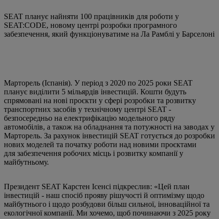
SEAT планує найняти 100 працівників для роботи у
SEAT:CODE, новому центрі розробки програмного
забезпечення, який функціонуватиме на Ла Рамблі у Барселоні
Марторель (Іспанія). У період з 2020 по 2025 роки SEAT
планує виділити 5 мільярдів інвестицій. Кошти будуть
спрямовані на нові проєкти у сфері розробки та розвитку
транспортних засобів у технічному центрі SEAT -
безпосередньо на електрифікацію модельного ряду
автомобілів, а також на обладнання та потужності на заводах у
Марторель. За рахунок інвестицій SEAT готується до розробки
нових моделей та початку роботи над новими проєктами
для забезпечення робочих місць і розвитку компанії у
майбутньому.
Президент SEAT Карстен Ісенсі підкреслив: «Цей план
інвестицій - наш спосіб прояву рішучості й оптимізму щодо
майбутнього і щодо розбудови більш сильної, інноваційної та
екологічної компанії. Ми хочемо, щоб починаючи з 2025 року