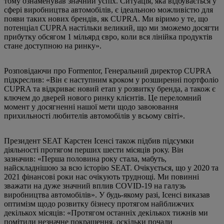
тому ознаменував значний успіх. Ситуація, яка відбувається у
сфері виробництва автомобілів, є ідеальною можливістю для
появи таких нових брендів, як CUPRA. Ми віримо у те, що
потенціал CUPRA настільки великий, що ми зможемо досягти
прибутку обсягом 1 мільярд євро, коли вся лінійка продуктів
стане доступною на ринку».
Розповідаючи про Formentor, Генеральний директор CUPRA
підкреслив: «Він є наступним кроком у розширенні портфоліо
CUPRA та відкриває новий етап у розвитку бренда, а також є
ключем до дверей нового ринку клієнтів. Це переломний
момент у досягненні нашої мети щодо завоювання
прихильності любителів автомобілів у всьому світі».
Президент SEAT Карстен Ісенсі також підбив підсумки
діяльності протягом перших шести місяців року. Він
зазначив: «Перша половина року стала, мабуть,
найскладнішою за всю історію SEAT. Очікується, що у 2020 та
2021 фінансові роки нас очікують труднощі. Ми повинні
зважати на дуже значний вплив COVID-19 на галузь
виробництва автомобілів». У будь-якому разі, Ісенсі виказав
оптимізм щодо розвитку бізнесу протягом найближчих
декількох місяців: «Протягом останніх декількох тижнів ми
помітили незначне покращення, оскільки почали