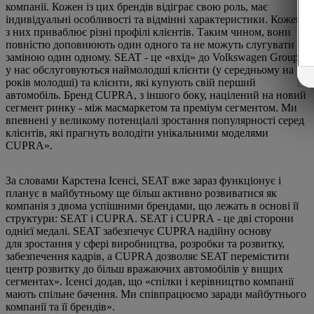
компанії. Кожен із цих брендів відіграє свою роль, має
індивідуальні особливості та відмінні характеристики. Кожен
з них приваблює різні профілі клієнтів. Таким чином, вони
повністю доповнюють один одного та не можуть слугувати
заміною один одному. SEAT - це «вхід» до Volkswagen Group:
у нас обслуговуються наймолодші клієнти (у середньому на 10
років молодші) та клієнти, які купують свій перший
автомобіль. Бренд CUPRA, з іншого боку, націлений на новий
сегмент ринку - між масмаркетом та преміум сегментом. Ми
впевнені у великому потенціалі зростання популярності серед
клієнтів, які прагнуть володіти унікальними моделями
CUPRA».
За словами Карстена Ісенсі, SEAT вже зараз функціонує і
планує в майбутньому ще більш активно розвиватися як
компанія з двома успішними брендами, що лежать в основі її
структури: SEAT і CUPRA. SEAT і CUPRA - це дві сторони
однієї медалі. SEAT забезпечує CUPRA надійну основу
для зростання у сфері виробництва, розробки та розвитку,
забезпечення кадрів, а CUPRA дозволяє SEAT перемістити
центр розвитку до більш вражаючих автомобілів у вищих
сегментах». Ісенсі додав, що «спілки і керівництво компанії
мають спільне бачення. Ми співпрацюємо заради майбутнього
компанії та її брендів».