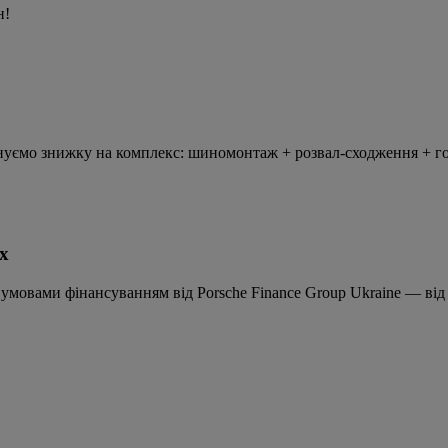
н!
понуємо знижку на комплекс: шиномонтаж + розвал-сходження + г
х
овами фінансуванням від Porsche Finance Group Ukraine — від 