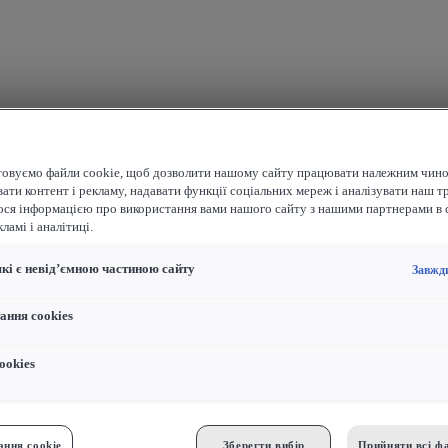
овуємо файли cookie, щоб дозволити нашому сайту працювати належним чино
ати контент і рекламу, надавати функції соціальних мереж і аналізувати наш т
ося інформацією про використання вами нашого сайту з нашими партнерами в 
ламі і аналітиці.
які є невід’ємною частиною сайту
Завжд
ання cookies
ookies
ння cookie
Зберегти вибір
Прийняти всі фа