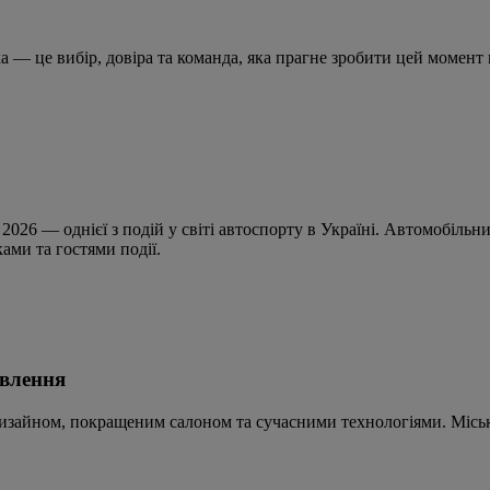
а — це вибір, довіра та команда, яка прагне зробити цей момен
ck 2026 — однієї з подій у світі автоспорту в Україні. Автомоб
ами та гостями події.
овлення
дизайном, покращеним салоном та сучасними технологіями. Місь