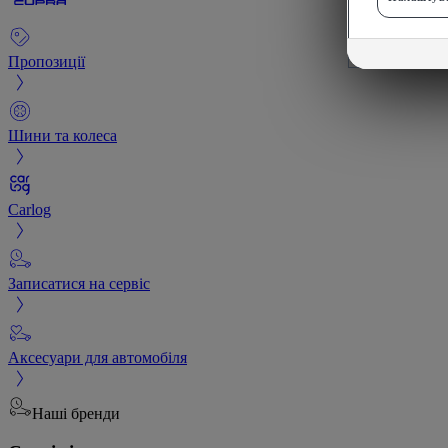
Пропозиції
Шини та колеса
Carlog
Записатися на сервіс
Аксесуари для автомобіля
Наші бренди