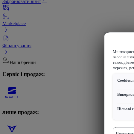
Забронювати візит
Marketplace
Фінансування
Ми використ
персоналізув
Наші бренди
також ділим
мережах, рек
Сервіс і продаж:
Сookies, 
Використ
Цільові с
лише продаж:
Налаштува