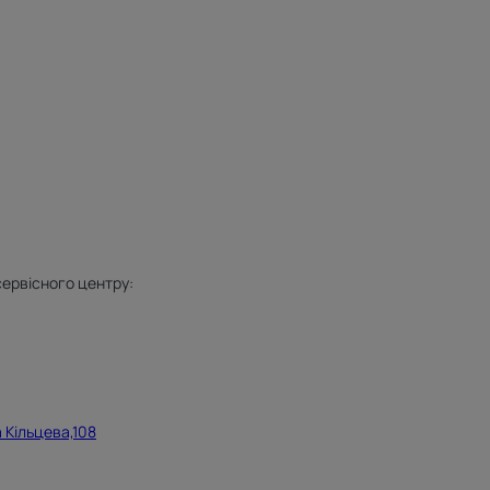
сервісного центру:
 Кільцева,108