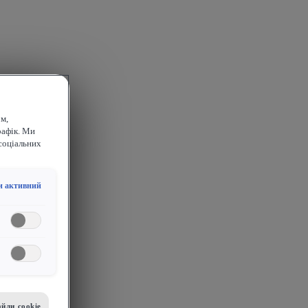
м,
рафік. Ми
соціальних
и активний
йли сookie