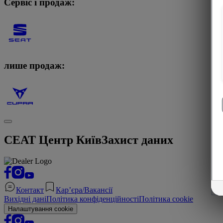
Сервіс і продаж:
лише продаж:
СЕАТ Центр Київ
Захист даних
Контакт
Кар’єра/Вакансії
Вихідні дані
Політика конфіденційності
Політика cookie
Налаштування cookie