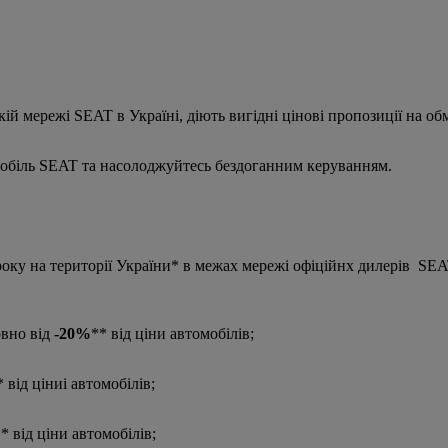
ій мережі SEAT в Україні, діють вигідні цінові пропозиції на о
обіль SEAT та насолоджуйтесь бездоганним керуванням.
року на території України* в межах мережі офіційнх дилерів SEAT
овно від
-20%
** від ціни автомобілів;
* від ціниі автомобілів;
* від ціни автомобілів;