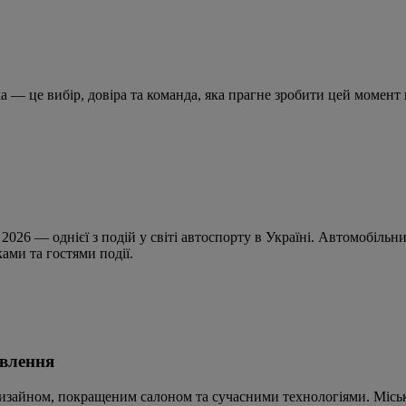
а — це вибір, довіра та команда, яка прагне зробити цей момен
ck 2026 — однієї з подій у світі автоспорту в Україні. Автомоб
ами та гостями події.
овлення
дизайном, покращеним салоном та сучасними технологіями. Місь