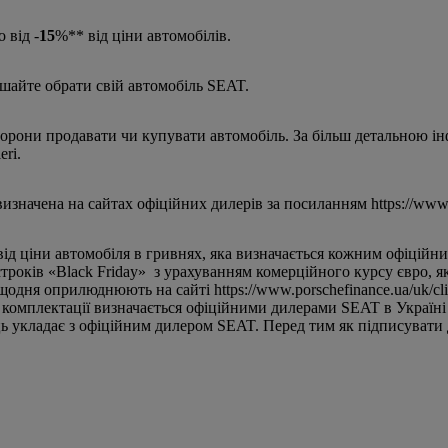
 від -
15
%** від ціни автомобілів.
шайте обрати свій автомобіль SEAT.
сторони продавати чи купувати автомобіль. За більш детальною і
eri.
изначена на сайтах офіційних дилерів за посиланням https://www.se
 від ціни автомобіля в гривнях, яка визначається кожним офіцій
строків «Black Friday» з урахуванням комерційного курсу євро, 
ня оприлюднюють на сайті https://www.porschefinance.ua/uk/cliet-
о комплектації визначається офіційними дилерами SEAT в Україні
ь укладає з офіційним дилером SEAT. Перед тим як підписувати д