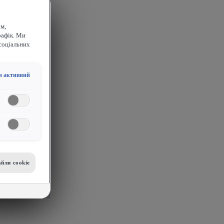
м,
рафік. Ми
соціальних
и активний
йли сookie