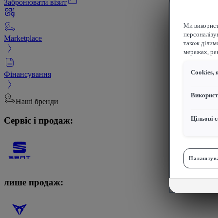
Забронювати візит
Ми використ
персоналізув
Marketplace
також ділим
мережах, рек
Сookies, 
Фінансування
Використ
Наші бренди
Сервіс і продаж:
Цільові с
Налаштува
лише продаж: