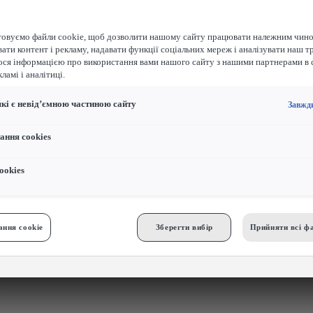
овуємо файли cookie, щоб дозволити нашому сайту працювати належним чино
ати контент і рекламу, надавати функції соціальних мереж і аналізувати наш т
ося інформацією про використання вами нашого сайту з нашими партнерами в 
ламі і аналітиці.
які є невід’ємною частиною сайту
Завжд
ання cookies
ookies
ння cookie
Зберегти вибір
Прийняти всі фа