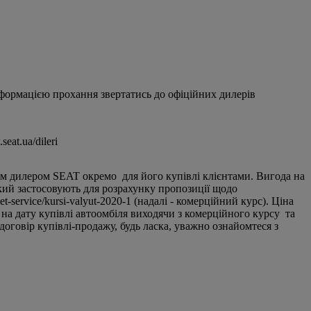
нформацією прохання звертатись до офіційних дилерів
at.ua/dileri
ним дилером SEAT окремо для його купівлі клієнтами. Вигода на
який застосовують для розрахунку пропозиції щодо
service/kursi-valyut-2020-1 (надалі - комерційний курс). Ціна
 на дату купівлі автоомбіля виходячи з комерційного курсу та
оговір купівлі-продажу, будь ласка, уважно ознайомтеся з