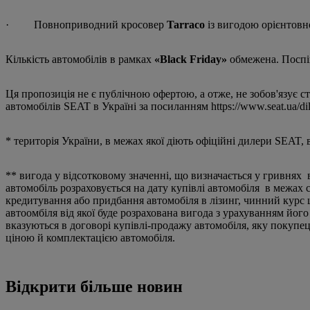
· Повноприводний кросовер
Tarraco
із вигодою орієнтовно
Кількість автомобілів в рамках
«Black Friday»
обмежена. Поспі
Ця пропозиція не є публічною офертою, а отже, не зобов'язує 
автомобілів SEAT в Україні за посиланням https://www.seat.ua/dil
* територія України, в межах якої діють офіційні дилери SEAT, в
** вигода у відсотковому значенні, що визначається у гривнях
автомобіль розраховується на дату купівлі автомобіля в межах 
кредитування або придбання автомобіля в лізинг, чинний курс щод
автоомбіля від якої буде розрахована вигода з урахуванням йог
вказуються в договорі купівлі-продажу автомобіля, яку покупец
ціною й комплектацією автомобіля.
Відкрити більше новин